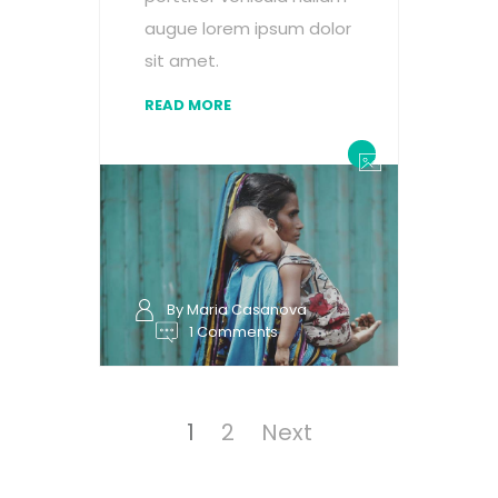
augue lorem ipsum dolor
sit amet.
READ MORE
By Maria Casanova
1 Comments
Posts
pagination
Page
Page
1
2
Next