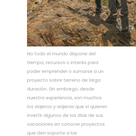
No todo el mundo dispone del
tiempo, recursos o interés para
poder emprender o sumarse a un
proyecto sobre terreno de larga
duración. Sin embargo, desde
nuestra experiencia, son muchos
los viajeros y viajeras que sí quieren
invertir algunos de los días de sus
vacaciones en conocer proyectos
que den soporte a las