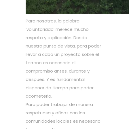
Para nosotros, la palabra
‘voluntariado’ merece mucho
respeto y explicación. Desde
nuestro punto de vista, para poder
llevar a cabo un proyecto sobre el
terreno es necesario el
compromiso antes, durante y
después. Y es fundamental
disponer de tiempo para poder
acometerlo.
Para poder trabajar de manera
respetuosa y eficaz con las
comunidades locales es necesario